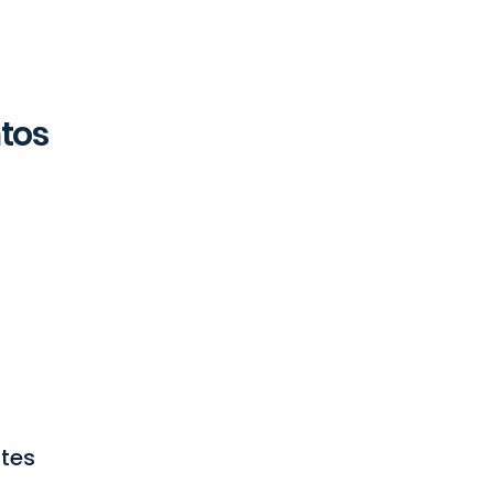
tos
mento
tes