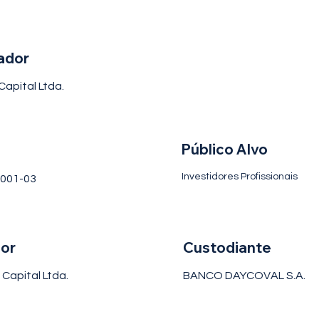
ador
apital Ltda.
Público Alvo
Investidores Profissionais
0001-03
dor
Custodiante
Capital Ltda.
BANCO DAYCOVAL S.A.