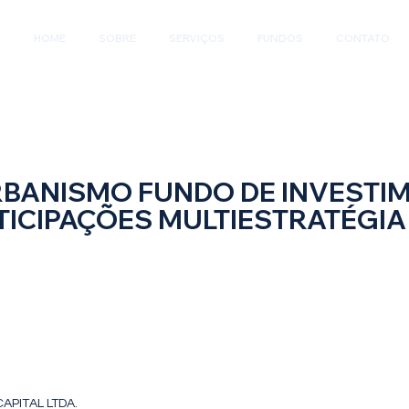
HOME
SOBRE
SERVIÇOS
FUNDOS
CONTATO
BANISMO FUNDO DE INVESTI
TICIPAÇÕES MULTIESTRATÉGIA
Fundo de Investimento em Participações -
égia
APITAL LTDA.