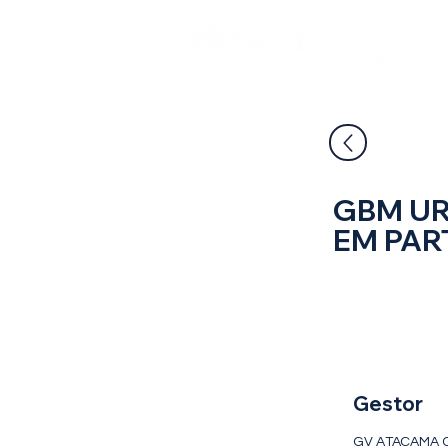
GBM UR
EM PAR
FIP Multi - 
Multiestrat
Gestor
GV ATACAMA C