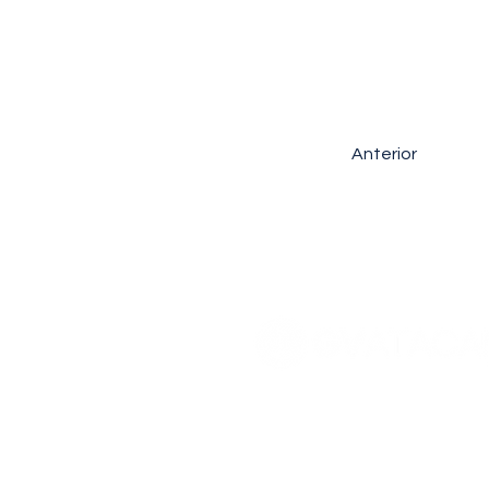
Fato R
Anterior
CONTATO
+55 11 3777-5940